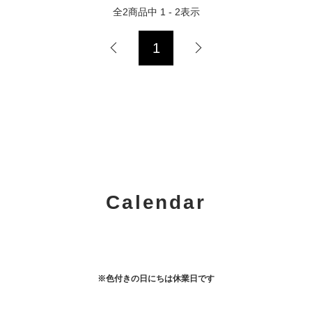
全
2
商品中
1 - 2
表示
1
Calendar
※色付きの日にちは休業日です