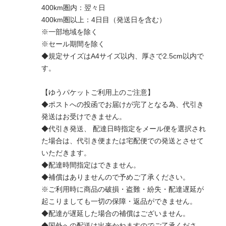
400km圏内：翌々日
400km圏以上：4日目（発送日を含む）
※一部地域を除く
※セール期間を除く
◆規定サイズはA4サイズ以内、厚さで2.5cm以内で
す。
【ゆうパケットご利用上のご注意】
◆ポストへの投函でお届けが完了となる為、代引き
発送はお受けできません。
◆代引き発送、 配達日時指定をメール便を選択され
た場合は、代引き便または宅配便での発送とさせて
いただきます。
◆配達時間指定はできません。
◆補償はありませんので予めご了承ください。
※ご利用時に商品の破損・盗難・紛失・配達遅延が
起こりましても一切の保障・返品ができません。
◆配達が遅延した場合の補償はございません。
◆国外への配送は出来かねますのでご了承くださ