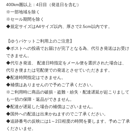
400km圏以上：4日目（発送日を含む）
※一部地域を除く
※セール期間を除く
◆規定サイズはA4サイズ以内、厚さで2.5cm以内です。
【ゆうパケットご利用上のご注意】
◆ポストへの投函でお届けが完了となる為、代引き発送はお受け
できません。
◆代引き発送、 配達日時指定をメール便を選択された場合は、
代引き便または宅配便での発送とさせていただきます。
◆配達時間指定はできません。
◆補償はありませんので予めご了承ください。
※ご利用時に商品の破損・盗難・紛失・配達遅延が起こりまして
も一切の保障・返品ができません。
◆配達が遅延した場合の補償はございません。
◆国外への配送は出来かねますのでご了承ください。
◆追跡番号の反映には1～2日程度の時間を要します。予めご了承
くださいませ。