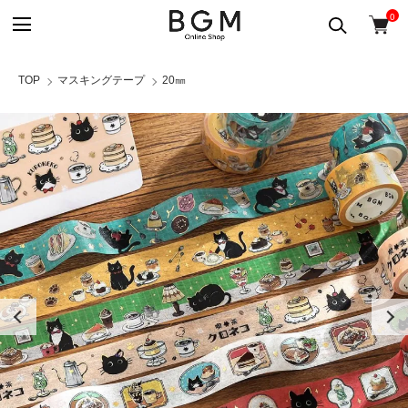
0
TOP
マスキングテープ
20㎜