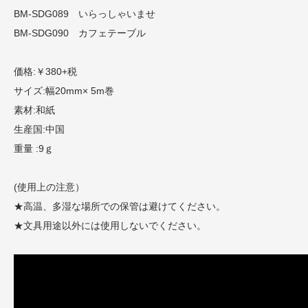
BM-SDG089 いらっしゃいませ
BM-SDG090 カフェテーブル
価格:￥380+税
サイズ:幅20mm× 5m巻
素材:和紙
生産国:中国
重量 :9ｇ
(使用上の注意）
★高温、多湿な場所での保管は避けてください。
★文具用途以外には使用しないでください。