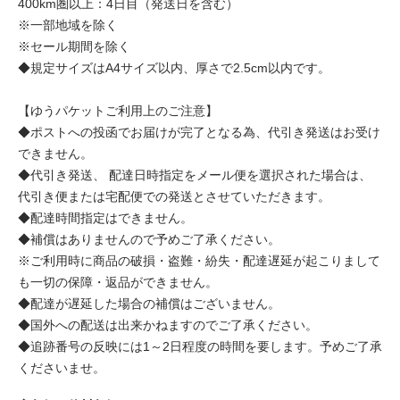
400km圏以上：4日目（発送日を含む）
※一部地域を除く
※セール期間を除く
◆規定サイズはA4サイズ以内、厚さで2.5cm以内です。
【ゆうパケットご利用上のご注意】
◆ポストへの投函でお届けが完了となる為、代引き発送はお受け
できません。
◆代引き発送、 配達日時指定をメール便を選択された場合は、
代引き便または宅配便での発送とさせていただきます。
◆配達時間指定はできません。
◆補償はありませんので予めご了承ください。
※ご利用時に商品の破損・盗難・紛失・配達遅延が起こりまして
も一切の保障・返品ができません。
◆配達が遅延した場合の補償はございません。
◆国外への配送は出来かねますのでご了承ください。
◆追跡番号の反映には1～2日程度の時間を要します。予めご了承
くださいませ。