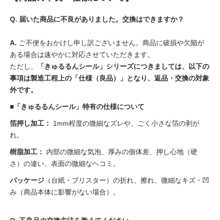
Q. 届いた商品に不良がありました。交換はできますか？
A.
ご不便をおかけし申し訳ございません。商品に破損や欠陥が
ある場合は速やかに対応させていただきます。
ただし、
「きゅるるんシール」
シリーズにつきましては、以下の
事項は製造工程上の
「仕様（良品）」となり、返品・交換の対象
外です。
■「きゅるるんシール」特有の仕様について
箔押し加工：
1mm程度の微細なズレや、ごく小さな箔の剥が
れ。
樹脂加工：
内部の微細な気泡、厚みの個体差、押し心地（硬
さ）の違い、表面の微細なヘコミ。
パッケージ
（台紙・ブリスター）の折れ、擦れ、微細なキズ・凹
み（商品本体に影響がない場合）
。