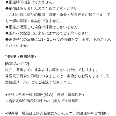
◆配達時間指定はできません。
◆補償はありませんので予めご了承ください。
※ご利用時に商品の破損・盗難・紛失・配達遅延が起こりまして
も一切の保障・返品ができません。
◆配達が遅延した場合の補償はございません。
◆国外への配送は出来かねますのでご了承ください。
◆追跡番号の反映には1～2日程度の時間を要します。予めご了承
くださいませ。
宅急便（佐川急便）
[配送のお詫び]
現在、発送までに通常よりお時間をいただいております。
発送完了目安の日程につきましては、当店からお送りする「ご注
文確認メール」にてご確認くださいませ。
●送料：全国一律 660円(税込)（沖縄・離島以外）
※合計3,980円(税込)以上のご購入で送料無料
●沖縄県、離島はご購入金額にかかわらず、別途送料をご負担い